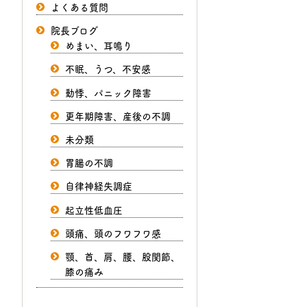
よくある質問
院長ブログ
めまい、耳鳴り
不眠、うつ、不安感
動悸、パニック障害
更年期障害、産後の不調
未分類
胃腸の不調
自律神経失調症
起立性低血圧
頭痛、頭のフワフワ感
顎、首、肩、腰、股関節、
膝の痛み