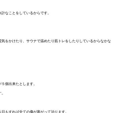
余計なことをしているからです。
電気をかけたり、サウナで温めたり筋トレをしたりしているからなかな
。
が５個出来たとします。
す。
５日もすれば全ての傷が塞がって治ります。