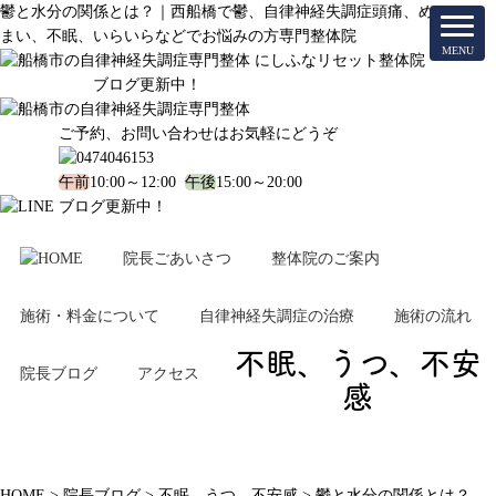
鬱と水分の関係とは？｜西船橋で鬱、自律神経失調症頭痛、め
まい、不眠、いらいらなどでお悩みの方専門整体院
ブログ更新中！
ご予約、お問い合わせはお気軽にどうぞ
午前
10:00～12:00
午後
15:00～20:00
ブログ更新中！
院長ごあいさつ
整体院のご案内
施術・料金について
自律神経失調症の治療
施術の流れ
不眠、うつ、不安
院長ブログ
アクセス
感
HOME
>
院長ブログ
>
不眠、うつ、不安感
>
鬱と水分の関係とは？