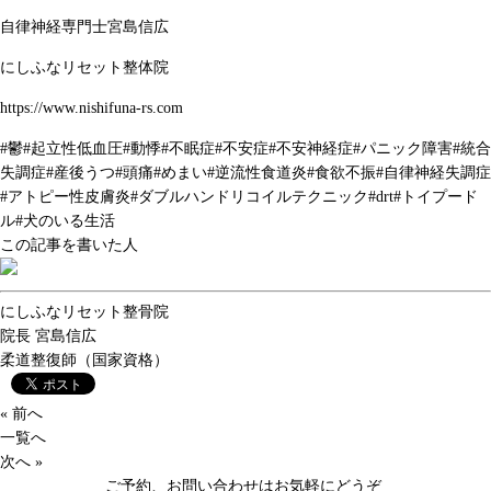
自律神経専門士宮島信広
にしふなリセット整体院
https://www.nishifuna-rs.com
#
鬱
#
起立性低血圧
#
動悸
#
不眠症
#
不安症
#
不安神経症
#
パニック障害
#
統合
失調症
#
産後うつ
#
頭痛
#
めまい
#
逆流性食道炎
#
食欲不振
#
自律神経失調症
#
アトピー性皮膚炎
#
ダブルハンドリコイルテクニック
#drt#
トイプード
ル
#
犬のいる生活
この記事を書いた人
にしふなリセット整骨院
院長
宮島信広
柔道整復師（国家資格）
« 前へ
一覧へ
次へ »
ご予約、お問い合わせはお気軽にどうぞ