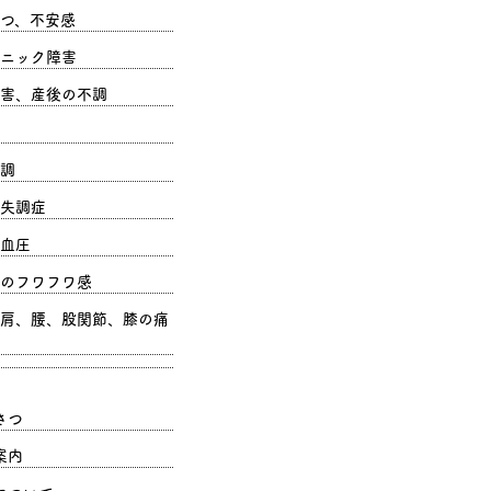
つ、不安感
ニック障害
害、産後の不調
調
失調症
血圧
のフワフワ感
肩、腰、股関節、膝の痛
さつ
案内