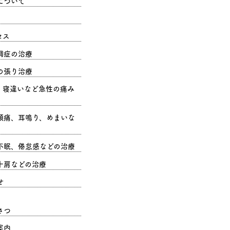
について
セス
調症の治療
の張り治療
、寝違いなど急性の痛み
頭痛、耳鳴り、めまいな
不眠、倦怠感などの治療
十肩などの治療
せ
さつ
案内