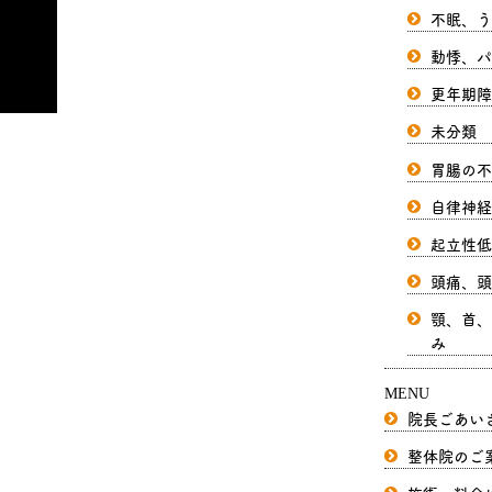
不眠、う
動悸、パ
更年期障
未分類
胃腸の不
自律神経
起立性低
頭痛、頭
顎、首、
み
MENU
院長ごあい
整体院のご