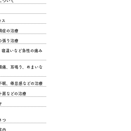
について
セス
調症の治療
の張り治療
、寝違いなど急性の痛み
頭痛、耳鳴り、めまいな
不眠、倦怠感などの治療
十肩などの治療
せ
さつ
案内