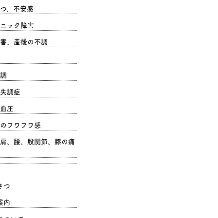
つ、不安感
ニック障害
害、産後の不調
調
失調症
血圧
のフワフワ感
肩、腰、股関節、膝の痛
さつ
案内