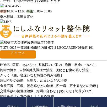
ご予約、お問い合わせはお気軽にどうぞ
午前
10:00～12:00
午後
15:00～20:00
※水曜日、木曜日定休
〒273-0025 千葉県船橋市印内町 672-2 LEOGARDEN26番館 101
アクセス
HOME
院長ごあいさつ
整体院のご案内
施術・料金について
施術の流れ
自律神経失調症の治療
便秘とお腹の張り治療
ぎっくり腰、寝違いなど急性の痛み治療
原因不明の頭痛、耳鳴り、めまいなどの治療
食欲不振、不眠、倦怠感などの治療
四十肩、五十肩などの治療
交通事故の後遺症治療
お問い合わせ
お知らせ
院長ブログ
施術を受けた方の声
よくある質問
© 2017 にしふなリセット整体院.
電話する
LINEで予約
お問い合わせ
ブログ