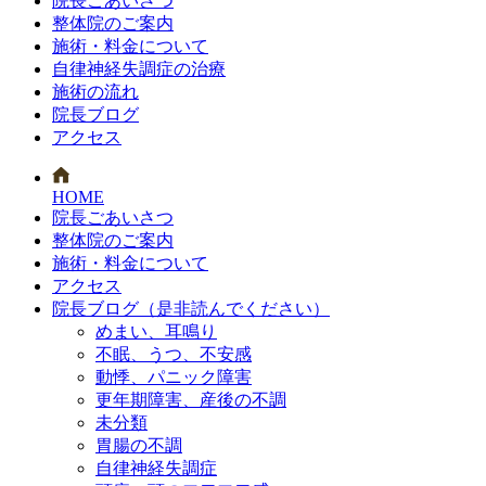
院長ごあいさつ
整体院のご案内
施術・料金について
自律神経失調症の治療
施術の流れ
院長ブログ
アクセス
HOME
院長ごあいさつ
整体院のご案内
施術・料金について
アクセス
院長ブログ（是非読んでください）
めまい、耳鳴り
不眠、うつ、不安感
動悸、パニック障害
更年期障害、産後の不調
未分類
胃腸の不調
自律神経失調症