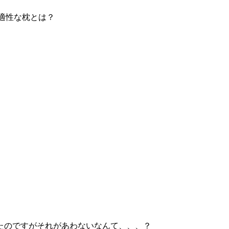
適性な枕とは？
。
」
たのですがそれがあわないなんて、、、？