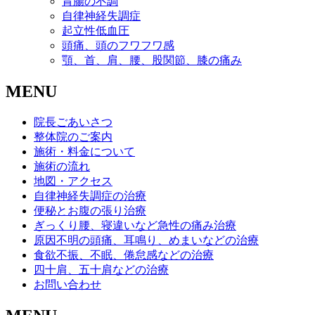
胃腸の不調
自律神経失調症
起立性低血圧
頭痛、頭のフワフワ感
顎、首、肩、腰、股関節、膝の痛み
MENU
院長ごあいさつ
整体院のご案内
施術・料金について
施術の流れ
地図・アクセス
自律神経失調症の治療
便秘とお腹の張り治療
ぎっくり腰、寝違いなど急性の痛み治療
原因不明の頭痛、耳鳴り、めまいなどの治療
食欲不振、不眠、倦怠感などの治療
四十肩、五十肩などの治療
お問い合わせ