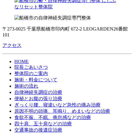
〒273-0025 千葉県船橋市印内町 672-2 LEOGARDEN26番館
101
アクセス
HOME
院長ごあいさつ
整体院のご案内
施術・料金について
施術の流れ
自律神経失調症の治療
便秘とお腹の張り治療
ぎっくり腰、寝違いなど急性の痛み治療
原因不明の頭痛、耳鳴り、めまいなどの治療
食欲不振、不眠、倦怠感などの治療
四十肩、五十肩などの治療
交通事故の後遺症治療