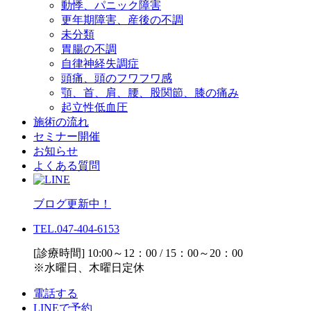
動悸、パニック障害
更年期障害、産後の不調
未分類
胃腸の不調
自律神経失調症
頭痛、頭のフワフワ感
顎、首、肩、腰、股関節、膝の痛み
起立性低血圧
施術の流れ
セミナー開催
お知らせ
よくある質問
ブログ更新中！
TEL.047-404-6153
[診療時間] 10:00～12：00 / 15：00～20：00
※水曜日、木曜日定休
電話する
LINEで予約