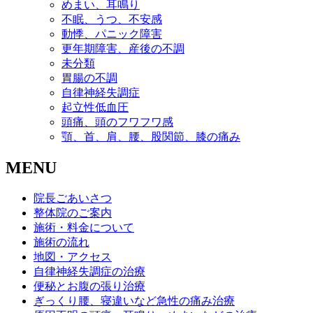
めまい、耳鳴り
不眠、うつ、不安感
動悸、パニック障害
更年期障害、産後の不調
未分類
胃腸の不調
自律神経失調症
起立性低血圧
頭痛、頭のフワフワ感
顎、首、肩、腰、股関節、膝の痛み
MENU
院長ごあいさつ
整体院のご案内
施術・料金について
施術の流れ
地図・アクセス
自律神経失調症の治療
便秘とお腹の張り治療
ぎっくり腰、寝違いなど急性の痛み治療