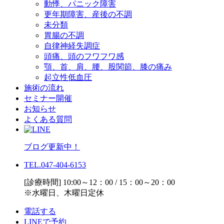
動悸、パニック障害
更年期障害、産後の不調
未分類
胃腸の不調
自律神経失調症
頭痛、頭のフワフワ感
顎、首、肩、腰、股関節、膝の痛み
起立性低血圧
施術の流れ
セミナー開催
お知らせ
よくある質問
ブログ更新中！
TEL.047-404-6153
[診療時間] 10:00～12：00 / 15：00～20：00
※水曜日、木曜日定休
電話する
LINEで予約