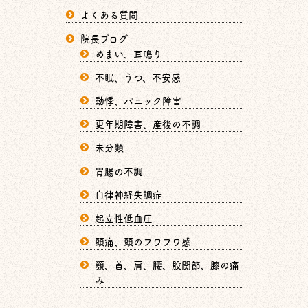
よくある質問
院長ブログ
めまい、耳鳴り
不眠、うつ、不安感
動悸、パニック障害
更年期障害、産後の不調
未分類
胃腸の不調
自律神経失調症
起立性低血圧
頭痛、頭のフワフワ感
顎、首、肩、腰、股関節、膝の痛
み