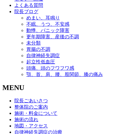
よくある質問
院長ブログ
めまい、耳鳴り
不眠、うつ、不安感
動悸、パニック障害
更年期障害、産後の不調
未分類
胃腸の不調
自律神経失調症
起立性低血圧
頭痛、頭のフワフワ感
顎、首、肩、腰、股関節、膝の痛み
MENU
院長ごあいさつ
整体院のご案内
施術・料金について
施術の流れ
地図・アクセス
自律神経失調症の治療