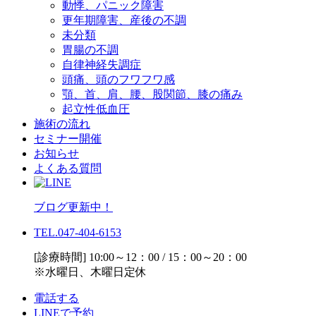
動悸、パニック障害
更年期障害、産後の不調
未分類
胃腸の不調
自律神経失調症
頭痛、頭のフワフワ感
顎、首、肩、腰、股関節、膝の痛み
起立性低血圧
施術の流れ
セミナー開催
お知らせ
よくある質問
ブログ更新中！
TEL.047-404-6153
[診療時間] 10:00～12：00 / 15：00～20：00
※水曜日、木曜日定休
電話する
LINEで予約