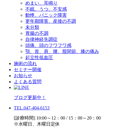
めまい、耳鳴り
不眠、うつ、不安感
動悸、パニック障害
更年期障害、産後の不調
未分類
胃腸の不調
自律神経失調症
頭痛、頭のフワフワ感
顎、首、肩、腰、股関節、膝の痛み
起立性低血圧
施術の流れ
セミナー開催
お知らせ
よくある質問
ブログ更新中！
TEL.047-404-6153
[診療時間] 10:00～12：00 / 15：00～20：00
※水曜日、木曜日定休