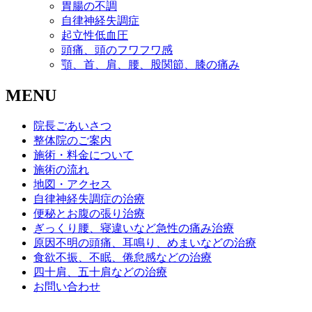
胃腸の不調
自律神経失調症
起立性低血圧
頭痛、頭のフワフワ感
顎、首、肩、腰、股関節、膝の痛み
MENU
院長ごあいさつ
整体院のご案内
施術・料金について
施術の流れ
地図・アクセス
自律神経失調症の治療
便秘とお腹の張り治療
ぎっくり腰、寝違いなど急性の痛み治療
原因不明の頭痛、耳鳴り、めまいなどの治療
食欲不振、不眠、倦怠感などの治療
四十肩、五十肩などの治療
お問い合わせ