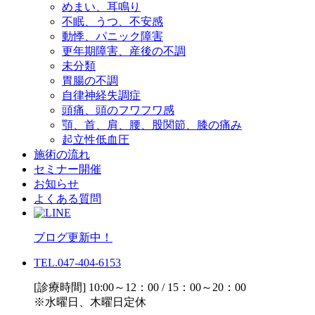
めまい、耳鳴り
不眠、うつ、不安感
動悸、パニック障害
更年期障害、産後の不調
未分類
胃腸の不調
自律神経失調症
頭痛、頭のフワフワ感
顎、首、肩、腰、股関節、膝の痛み
起立性低血圧
施術の流れ
セミナー開催
お知らせ
よくある質問
ブログ更新中！
TEL.047-404-6153
[診療時間] 10:00～12：00 / 15：00～20：00
※水曜日、木曜日定休