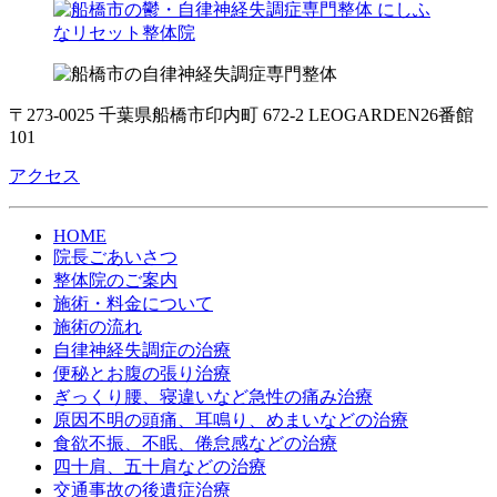
〒273-0025 千葉県船橋市印内町 672-2 LEOGARDEN26番館
101
アクセス
HOME
院長ごあいさつ
整体院のご案内
施術・料金について
施術の流れ
自律神経失調症の治療
便秘とお腹の張り治療
ぎっくり腰、寝違いなど急性の痛み治療
原因不明の頭痛、耳鳴り、めまいなどの治療
食欲不振、不眠、倦怠感などの治療
四十肩、五十肩などの治療
交通事故の後遺症治療