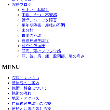
院長ブログ
めまい、耳鳴り
不眠、うつ、不安感
動悸、パニック障害
更年期障害、産後の不調
未分類
胃腸の不調
自律神経失調症
起立性低血圧
頭痛、頭のフワフワ感
顎、首、肩、腰、股関節、膝の痛み
MENU
院長ごあいさつ
整体院のご案内
施術・料金について
施術の流れ
地図・アクセス
自律神経失調症の治療
便秘とお腹の張り治療