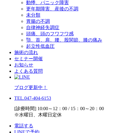
動悸、パニック障害
更年期障害、産後の不調
未分類
胃腸の不調
自律神経失調症
頭痛、頭のフワフワ感
顎、首、肩、腰、股関節、膝の痛み
起立性低血圧
施術の流れ
セミナー開催
お知らせ
よくある質問
ブログ更新中！
TEL.047-404-6153
[診療時間] 10:00～12：00 / 15：00～20：00
※水曜日、木曜日定休
電話する
LINEで予約