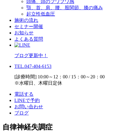
頭痛、頭のフワフワ感
顎、首、肩、腰、股関節、膝の痛み
起立性低血圧
施術の流れ
セミナー開催
お知らせ
よくある質問
ブログ更新中！
TEL.047-404-6153
[診療時間] 10:00～12：00 / 15：00～20：00
※水曜日、木曜日定休
電話する
LINEで予約
お問い合わせ
ブログ
自律神経失調症