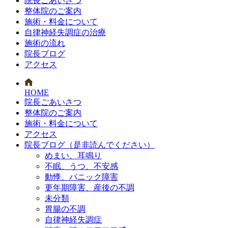
院長ごあいさつ
整体院のご案内
施術・料金について
自律神経失調症の治療
施術の流れ
院長ブログ
アクセス
HOME
院長ごあいさつ
整体院のご案内
施術・料金について
アクセス
院長ブログ（是非読んでください）
めまい、耳鳴り
不眠、うつ、不安感
動悸、パニック障害
更年期障害、産後の不調
未分類
胃腸の不調
自律神経失調症