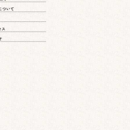
について
セス
せ