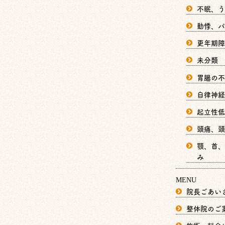
不眠、う
動悸、パ
更年期障
未分類
胃腸の不
自律神経
起立性低
頭痛、頭
顎、首、
み
MENU
院長ごあい
整体院のご