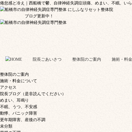
倦怠感と冷え｜西船橋で鬱、自律神経失調症頭痛、めまい、不眠、いら
ブログ更新中！
院長ごあいさつ
整体院のご案内
施術・料
整体院のご案内
施術・料金について
アクセス
院長ブログ（是非読んでください）
めまい、耳鳴り
不眠、うつ、不安感
動悸、パニック障害
更年期障害、産後の不調
未分類