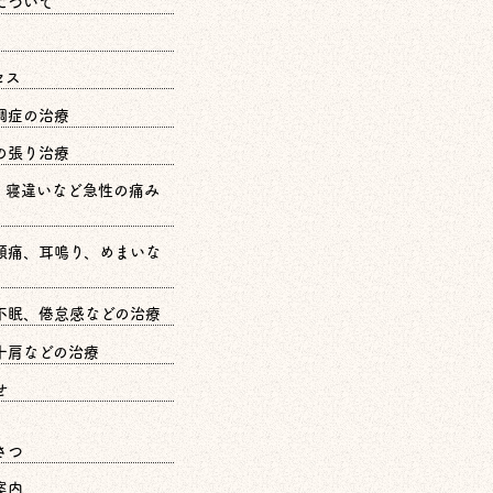
について
セス
調症の治療
の張り治療
、寝違いなど急性の痛み
頭痛、耳鳴り、めまいな
不眠、倦怠感などの治療
十肩などの治療
せ
さつ
案内