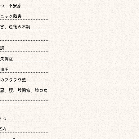
つ、不安感
ニック障害
害、産後の不調
調
失調症
血圧
のフワフワ感
肩、腰、股関節、膝の痛
さつ
案内