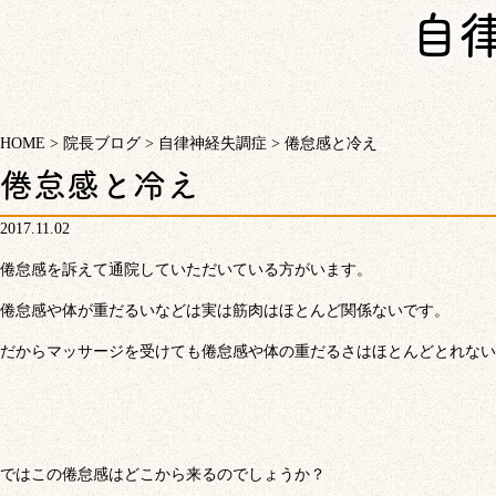
自
HOME
>
院長ブログ
>
自律神経失調症
>
倦怠感と冷え
倦怠感と冷え
2017.11.02
倦怠感を訴えて通院していただいている方がいます。
倦怠感や体が重だるいなどは実は筋肉はほとんど関係ないです。
だからマッサージを受けても倦怠感や体の重だるさはほとんどとれない
ではこの倦怠感はどこから来るのでしょうか？