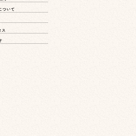
について
セス
せ