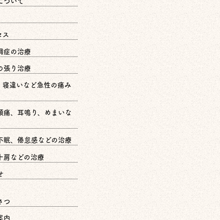
について
セス
調症の治療
の張り治療
、寝違いなど急性の痛み
頭痛、耳鳴り、めまいな
不眠、倦怠感などの治療
十肩などの治療
せ
さつ
案内