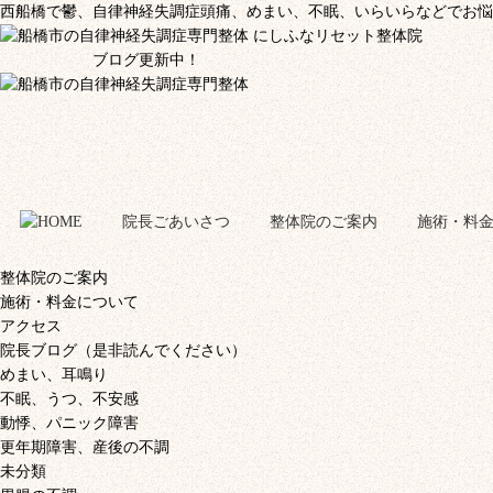
西船橋で鬱、自律神経失調症頭痛、めまい、不眠、いらいらなどでお悩
ブログ更新中！
院長ごあいさつ
整体院のご案内
施術・料
整体院のご案内
施術・料金について
アクセス
院長ブログ（是非読んでください）
めまい、耳鳴り
不眠、うつ、不安感
動悸、パニック障害
更年期障害、産後の不調
未分類