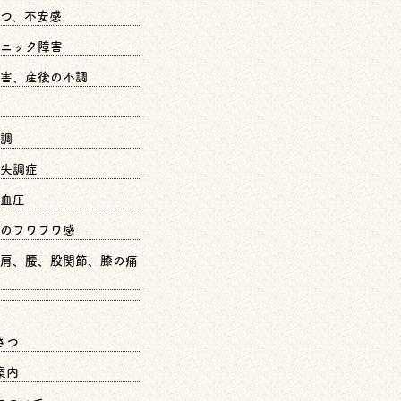
つ、不安感
ニック障害
害、産後の不調
調
失調症
血圧
のフワフワ感
肩、腰、股関節、膝の痛
さつ
案内