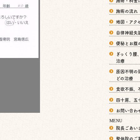
施術・料金
施術の流れ
地図・アク
自律神経失
便秘とお腹
ぎっくり腰
治療
原因不明の
どの治療
食欲不振、
四十肩、五
お問い合わ
MENU
院長ごあい
整体院のご