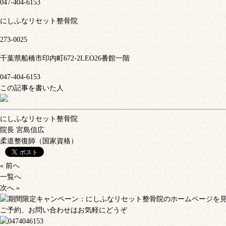
047-404-6153
にしふなリセット整骨院
273-0025
千葉県船橋市印内町672-2LEO26番館一階
047-404-6153
この記事を書いた人
にしふなリセット整骨院
院長
宮島信広
柔道整復師（国家資格）
« 前へ
一覧へ
次へ »
ご予約、お問い合わせはお気軽にどうぞ