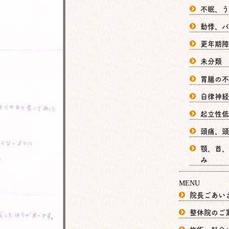
不眠、う
動悸、パ
更年期障
未分類
胃腸の不
自律神経
起立性低
頭痛、頭
顎、首、
み
MENU
院長ごあい
整体院のご