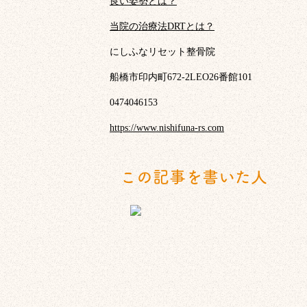
良い姿勢とは？
当院の治療法DRTとは？
にしふなリセット整骨院
船橋市印内町672-2LEO26番館101
0474046153
https://www.nishifuna-rs.com
この記事を書いた人