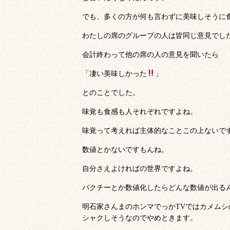
でも、多くの方が何も言わずに美味しそうに
わたしの席のグループの人は皆同じ意見でし
会計終わって他の席の人の意見を聞いたら
「凄い美味しかった
」
とのことでした。
味覚も食感も人それぞれですよね。
味覚って考えれば主体的なことこの上ないで
数値とかないですもんね。
自分さえよければの世界ですよね。
パクチーとか数値化したらどんな数値が出る
明石家さんまのホンマでっかTVではカメム
シャクしそうなのでやめときます。