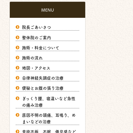
MENU
院長ごあいさつ
整体院のご案内
施術・料金について
施術の流れ
地図・アクセス
自律神経失調症の治療
便秘とお腹の張り治療
ぎっくり腰、寝違いなど急性
の痛み治療
原因不明の頭痛、耳鳴り、め
まいなどの治療
食欲不振、不眠、倦怠感など