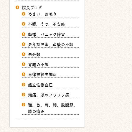
院長ブログ
めまい、耳鳴り
不眠、うつ、不安感
動悸、パニック障害
更年期障害、産後の不調
未分類
胃腸の不調
自律神経失調症
起立性低血圧
頭痛、頭のフワフワ感
顎、首、肩、腰、股関節、
膝の痛み