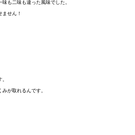
一味も二味も違った風味でした。
せません！
。
す。
くみが取れるんです。