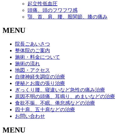
起立性低血圧
頭痛、頭のフワフワ感
顎、首、肩、腰、股関節、膝の痛み
MENU
院長ごあいさつ
整体院のご案内
施術・料金について
施術の流れ
地図・アクセス
自律神経失調症の治療
便秘とお腹の張り治療
ぎっくり腰、寝違いなど急性の痛み治療
原因不明の頭痛、耳鳴り、めまいなどの治療
食欲不振、不眠、倦怠感などの治療
四十肩、五十肩などの治療
お問い合わせ
MENU