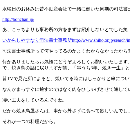
水曜日のお休みは昔不動産会社で一緒に働いた同期の司法書
http://bonchan.jp/
あ、こっちよりも事務所の方をまずは紹介しないとでした笑
いからしやすなり司法書士事務所http://www.shiho.or.jp/search/intro_d
司法書士事務所って何やってるのかよくわからなかったから
何かありましたらお気軽にどうぞよろしくお願いいたします
で、焼き鳥の話に戻りますが笑、「串うち3年、焼き一生」
昔TVで見た所によると、焼いてる時にはしっかりと串につ
なんかまっすぐに通すのではなく肉をひしゃげさせて通して
凄い工夫をしているんですね。
だから焼き鳥屋さんは、串から外さずに食べて欲しいんでし
それが一つの料理だから。