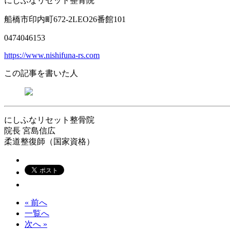
にしふなリセット整骨院
船橋市印内町672-2LEO26番館101
0474046153
https://www.nishifuna-rs.com
この記事を書いた人
にしふなリセット整骨院
院長
宮島信広
柔道整復師（国家資格）
« 前へ
一覧へ
次へ »