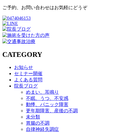
ご予約、お問い合わせはお気軽にどうぞ
CATEGORY
お知らせ
セミナー開催
よくある質問
院長ブログ
めまい、耳鳴り
不眠、うつ、不安感
動悸、パニック障害
更年期障害、産後の不調
未分類
胃腸の不調
自律神経失調症