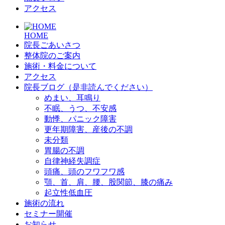
アクセス
HOME
院長ごあいさつ
整体院のご案内
施術・料金について
アクセス
院長ブログ（是非読んでください）
めまい、耳鳴り
不眠、うつ、不安感
動悸、パニック障害
更年期障害、産後の不調
未分類
胃腸の不調
自律神経失調症
頭痛、頭のフワフワ感
顎、首、肩、腰、股関節、膝の痛み
起立性低血圧
施術の流れ
セミナー開催
お知らせ