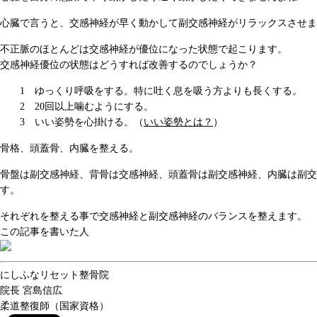
心臓で言うと、交感神経が早く動かして副交感神経がリラックスさせま
不正脈のほとんどは交感神経が優位になった状態で起こります。
交感神経優位の状態はどうすれば改善するのでしょうか？
ゆっくり呼吸をする。特に吐く息を吸う方よりも長くする。
20回以上噛むようにする。
いい姿勢を心掛ける。（
いい姿勢とは？
）
骨格、頭蓋骨、内臓を整える。
骨盤は副交感神経、背骨は交感神経、頭蓋骨は副交感神経、内臓は副交
す。
それぞれを整える事で交感神経と副交感神経のバランスを整えます。
この記事を書いた人
にしふなリセット整骨院
院長
宮島信広
柔道整復師（国家資格）