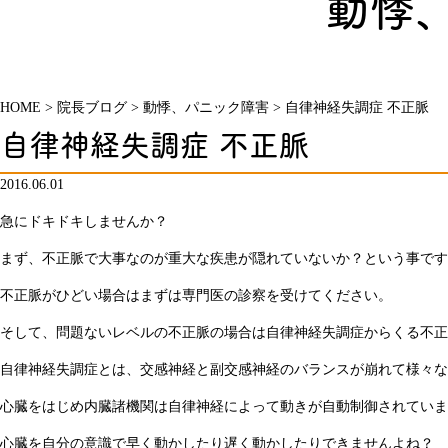
動悸
HOME
>
院長ブログ
>
動悸、パニック障害
>
自律神経失調症 不正脈
自律神経失調症 不正脈
2016.06.01
急にドキドキしませんか？
まず、不正脈で大事なのが重大な疾患が隠れていないか？という事です
不正脈がひどい場合はまずは専門医の診察を受けてください。
そして、問題ないレベルの不正脈の場合は自律神経失調症からくる不正
自律神経失調症とは、交感神経と副交感神経のバランスが崩れて様々な
心臓をはじめ内臓諸機関は自律神経によって動きが自動制御されていま
心臓を自分の意識で早く動かしたり遅く動かしたりできませんよね？