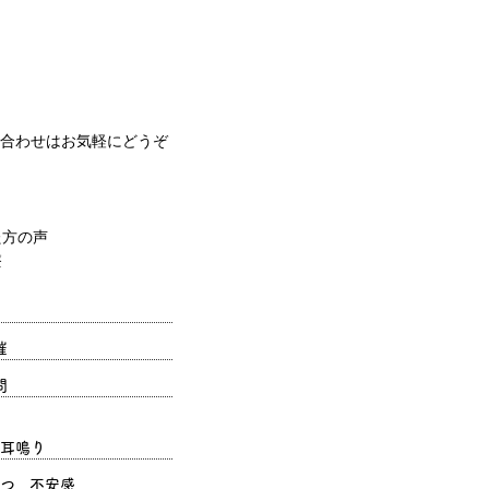
合わせはお気軽にどうぞ
催
問
耳鳴り
つ、不安感