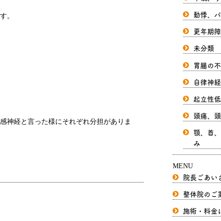
動悸、パ
す。
更年期障
未分類
胃腸の不
自律神経
起立性低
頭痛、頭
感神経と言った様にそれぞれ分担がありま
顎、首、
み
MENU
院長ごあい
整体院のご
施術・料金