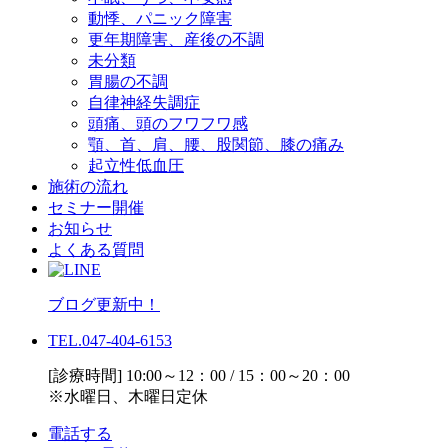
動悸、パニック障害
更年期障害、産後の不調
未分類
胃腸の不調
自律神経失調症
頭痛、頭のフワフワ感
顎、首、肩、腰、股関節、膝の痛み
起立性低血圧
施術の流れ
セミナー開催
お知らせ
よくある質問
ブログ更新中！
TEL.047-404-6153
[診療時間] 10:00～12：00 / 15：00～20：00
※水曜日、木曜日定休
電話する