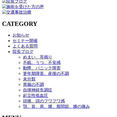
CATEGORY
お知らせ
セミナー開催
よくある質問
院長ブログ
めまい、耳鳴り
不眠、うつ、不安感
動悸、パニック障害
更年期障害、産後の不調
未分類
胃腸の不調
自律神経失調症
起立性低血圧
頭痛、頭のフワフワ感
顎、首、肩、腰、股関節、膝の痛み