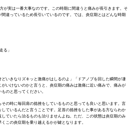
し方が実は一番大事なのです。この時期に間違うと痛みが長引きます。そ
が間違っているため長引いているのです。では、炎症期とはどんな時期
走る」
けどいきなりズキッと激痛がはしるのよ」「ドアノブを回した瞬間が凄
こがいけないのかと言うと、炎症期の痛みは激痛に近い痛みで、痛みが
いものと思ってください。
らその時に毎回肩の捻挫をしているものと思っても良いと思います。言
をしているんだと言うことです。足首の捻挫をした事がある方ならわか
返していたら治るものも治りませんよね。ただ、この状態は炎症期のみ
早くこの炎症期を乗り越えるかが鍵となります。