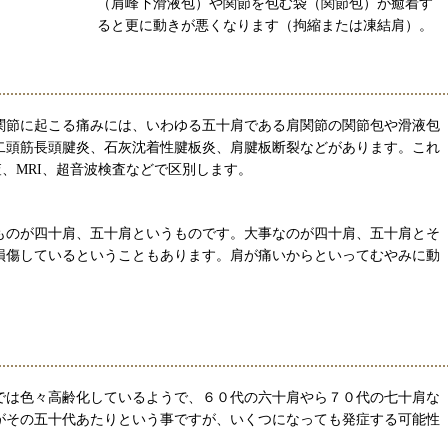
（肩峰下滑液包）や関節を包む袋（関節包）が癒着す
ると更に動きが悪くなります（拘縮または凍結肩）。
関節に起こる痛みには、いわゆる五十肩である肩関節の関節包や滑液包
二頭筋長頭腱炎、石灰沈着性腱板炎、肩腱板断裂などがあります。これ
、MRI、超音波検査などで区別します。
ものが四十肩、五十肩というものです。大事なのが四十肩、五十肩とそ
損傷しているということもあります。肩が痛いからといってむやみに動
では色々高齢化しているようで、６０代の六十肩やら７０代の七十肩な
がその五十代あたりという事ですが、いくつになっても発症する可能性