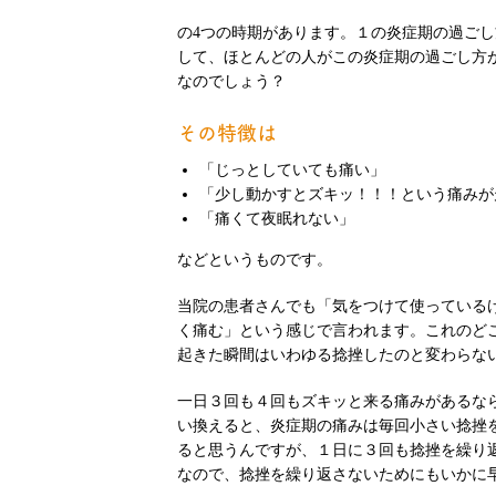
の4つの時期があります。１の炎症期の過ご
して、ほとんどの人がこの炎症期の過ごし方
なのでしょう？
その特徴は
「じっとしていても痛い」
「少し動かすとズキッ！！！という痛みが
「痛くて夜眠れない」
などというものです。
当院の患者さんでも「気をつけて使っている
く痛む」という感じで言われます。これのど
起きた瞬間はいわゆる捻挫したのと変わらな
一日３回も４回もズキッと来る痛みがあるな
い換えると、炎症期の痛みは毎回小さい捻挫
ると思うんですが、１日に３回も捻挫を繰り
なので、捻挫を繰り返さないためにもいかに