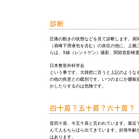
診断
圧痛の動きの状態などを見て診断します。肩
（肩峰下滑液包を含む）の炎症の他に、上腕
らは、X線（レントゲン）撮影、関節造影検査
日本整形外科学会
という事です。大雑把に言うと上記のような
の他の疾患との鑑別です。いつのまにか腱板
かしたりするのは危険です。
四十肩？五十肩？六十肩？
昔四十肩、今五十肩と言われています。最近
んて人もちらほら出てきています。好発年齢
はあります。