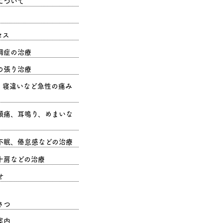
について
セス
調症の治療
の張り治療
、寝違いなど急性の痛み
頭痛、耳鳴り、めまいな
不眠、倦怠感などの治療
十肩などの治療
せ
さつ
案内