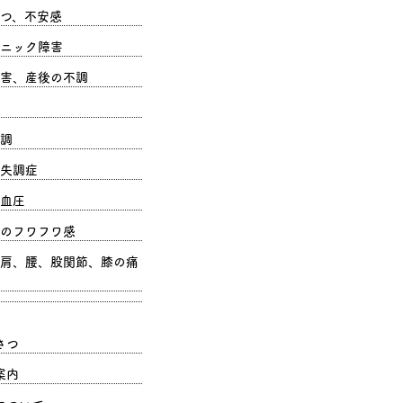
つ、不安感
ニック障害
害、産後の不調
調
失調症
血圧
のフワフワ感
肩、腰、股関節、膝の痛
さつ
案内