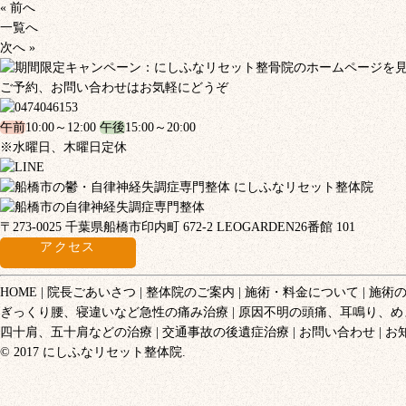
« 前へ
一覧へ
次へ »
ご予約、お問い合わせはお気軽にどうぞ
午前
10:00～12:00
午後
15:00～20:00
※水曜日、木曜日定休
〒273-0025 千葉県船橋市印内町 672-2 LEOGARDEN26番館 101
アクセス
HOME
院長ごあいさつ
整体院のご案内
施術・料金について
施術
ぎっくり腰、寝違いなど急性の痛み治療
原因不明の頭痛、耳鳴り、め
四十肩、五十肩などの治療
交通事故の後遺症治療
お問い合わせ
お
© 2017 にしふなリセット整体院.