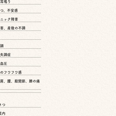
耳鳴り
つ、不安感
ニック障害
害、産後の不調
調
失調症
血圧
のフワフワ感
肩、腰、股関節、膝の痛
さつ
案内