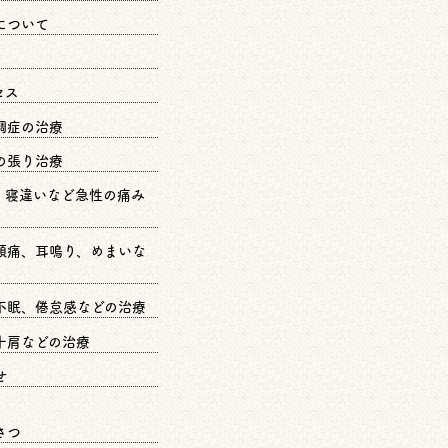
について
セス
調症の治療
の張り治療
、寝違いなど急性の痛み
頭痛、耳鳴り、めまいな
不眠、倦怠感などの治療
十肩などの治療
せ
さつ