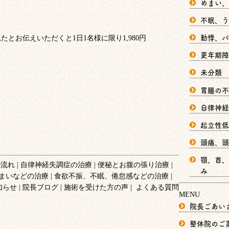
めまい、
不眠、う
動悸、パ
更年期障
未分類
胃腸の不
自律神経
起立性低
頭痛、頭
顎、首、
の流れ
自律神経失調症の治療
便秘とお腹の張り治療
み
まいなどの治療
食欲不振、不眠、倦怠感などの治療
知らせ
院長ブログ
施術を受けた方の声
よくある質問
MENU
院長ごあい
整体院のご