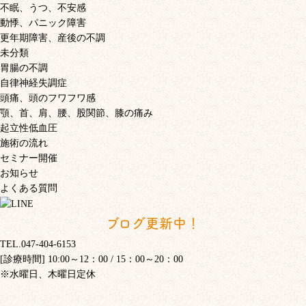
不眠、うつ、不安感
動悸、パニック障害
更年期障害、産後の不調
未分類
胃腸の不調
自律神経失調症
頭痛、頭のフワフワ感
顎、首、肩、腰、股関節、膝の痛み
起立性低血圧
施術の流れ
セミナー開催
お知らせ
よくある質問
ブログ更新中！
TEL.047-404-6153
[診療時間] 10:00～12：00 / 15：00～20：00
※水曜日、木曜日定休