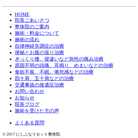
HOME
院長ごあいさつ
整体院のご案内
施術・料金について
施術の流れ
自律神経失調症の治療
便秘とお腹の張り治療
ぎっくり腰、寝違いなど急性の痛み治療
原因不明の頭痛、耳鳴り、めまいなどの治療
食欲不振、不眠、倦怠感などの治療
四十肩、五十肩などの治療
交通事故の後遺症治療
お問い合わせ
お知らせ
院長ブログ
施術を受けた方の声
よくある質問
© 2017 にしふなリセット整体院.