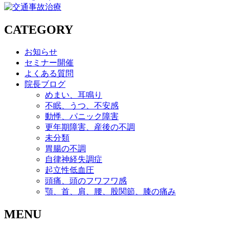
CATEGORY
お知らせ
セミナー開催
よくある質問
院長ブログ
めまい、耳鳴り
不眠、うつ、不安感
動悸、パニック障害
更年期障害、産後の不調
未分類
胃腸の不調
自律神経失調症
起立性低血圧
頭痛、頭のフワフワ感
顎、首、肩、腰、股関節、膝の痛み
MENU