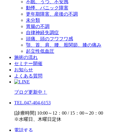
不眠、うつ、不安感
動悸、パニック障害
更年期障害、産後の不調
未分類
胃腸の不調
自律神経失調症
頭痛、頭のフワフワ感
顎、首、肩、腰、股関節、膝の痛み
起立性低血圧
施術の流れ
セミナー開催
お知らせ
よくある質問
ブログ更新中！
TEL.047-404-6153
[診療時間] 10:00～12：00 / 15：00～20：00
※水曜日、木曜日定休
電話する