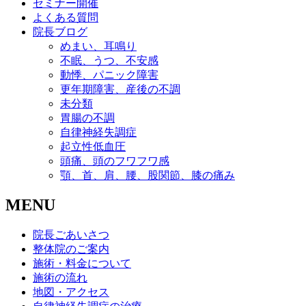
セミナー開催
よくある質問
院長ブログ
めまい、耳鳴り
不眠、うつ、不安感
動悸、パニック障害
更年期障害、産後の不調
未分類
胃腸の不調
自律神経失調症
起立性低血圧
頭痛、頭のフワフワ感
顎、首、肩、腰、股関節、膝の痛み
MENU
院長ごあいさつ
整体院のご案内
施術・料金について
施術の流れ
地図・アクセス