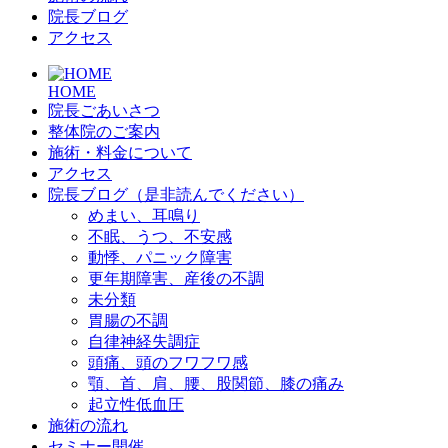
院長ブログ
アクセス
HOME
院長ごあいさつ
整体院のご案内
施術・料金について
アクセス
院長ブログ（是非読んでください）
めまい、耳鳴り
不眠、うつ、不安感
動悸、パニック障害
更年期障害、産後の不調
未分類
胃腸の不調
自律神経失調症
頭痛、頭のフワフワ感
顎、首、肩、腰、股関節、膝の痛み
起立性低血圧
施術の流れ
セミナー開催