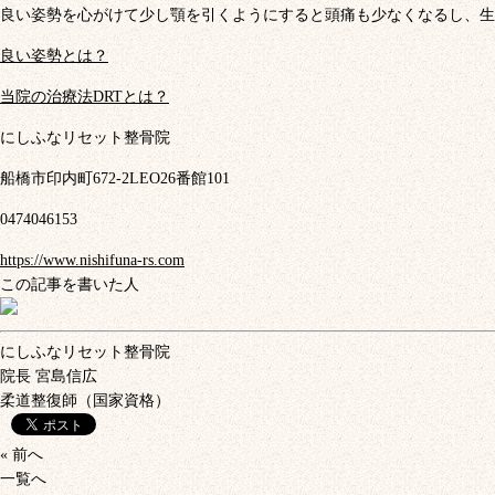
良い姿勢を心がけて少し顎を引くようにすると頭痛も少なくなるし、生
良い姿勢とは？
当院の治療法DRTとは？
にしふなリセット整骨院
船橋市印内町672-2LEO26番館101
0474046153
https://www.nishifuna-rs.com
この記事を書いた人
にしふなリセット整骨院
院長
宮島信広
柔道整復師（国家資格）
« 前へ
一覧へ