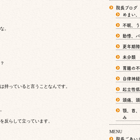
院長ブログ
めまい、
不眠、う
な。
動悸、パ
更年期障
未分類
？
胃腸の不
自律神経
は持っていると言うことなんです。
起立性低
頭痛、頭
。
顎、首、
み
を反らして立っています。
MENU
院長ごあい