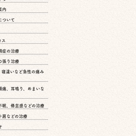
案内
について
セス
調症の治療
の張り治療
、寝違いなど急性の痛み
頭痛、耳鳴り、めまいな
不眠、倦怠感などの治療
十肩などの治療
せ