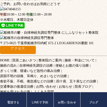
ご予約、お問い合わせはお気軽にどうぞ
午前
10:00～12:00
午後
15:00～20:00
※水曜日、木曜日定休
〒273-0025 千葉県船橋市印内町 672-2 LEOGARDEN26番館 101
アクセス
HOME
院長ごあいさつ
整体院のご案内
施術・料金について
施術の流れ
自律神経失調症の治療
便秘とお腹の張り治療
ぎっくり腰、寝違いなど急性の痛み治療
原因不明の頭痛、耳鳴り、めまいなどの治療
食欲不振、不眠、倦怠感などの治療
四十肩、五十肩などの治療
交通事故の後遺症治療
お問い合わせ
お知らせ
院長ブログ
施術を受けた方の声
よくある質問
© 2017 にしふなリセット整体院.
電話する
LINEで予約
お問い合わせ
ブログ