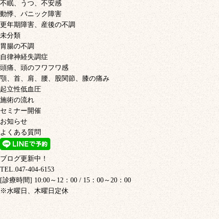
不眠、うつ、不安感
動悸、パニック障害
更年期障害、産後の不調
未分類
胃腸の不調
自律神経失調症
頭痛、頭のフワフワ感
顎、首、肩、腰、股関節、膝の痛み
起立性低血圧
施術の流れ
セミナー開催
お知らせ
よくある質問
ブログ更新中！
TEL.047-404-6153
[診療時間] 10:00～12：00 / 15：00～20：00
※水曜日、木曜日定休