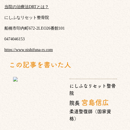
当院の治療法DRTとは？
にしふなリセット整骨院
船橋市印内町672-2LEO26番館101
0474046153
https://www.nishifuna-rs.com
この記事を書いた人
にしふなリセット整骨
院
宮島信広
院長
柔道整復師（国家資
格）