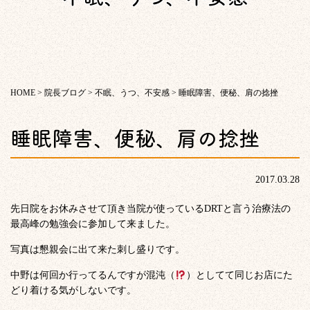
HOME
>
院長ブログ
>
不眠、うつ、不安感
>
睡眠障害、便秘、肩の捻挫
睡眠障害、便秘、肩の捻挫
2017.03.28
先日院をお休みさせて頂き当院が使っているDRTと言う治療法の
最高峰の勉強会に参加して来ました。
写真は懇親会に出て来た刺し盛りです。
中野は何回か行ってるんですが混沌（
）としてて同じお店にた
どり着ける気がしないです。