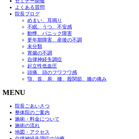
セミナー開催
よくある質問
院長ブログ
めまい、耳鳴り
不眠、うつ、不安感
動悸、パニック障害
更年期障害、産後の不調
未分類
胃腸の不調
自律神経失調症
起立性低血圧
頭痛、頭のフワフワ感
顎、首、肩、腰、股関節、膝の痛み
MENU
院長ごあいさつ
整体院のご案内
施術・料金について
施術の流れ
地図・アクセス
自律神経失調症の治療