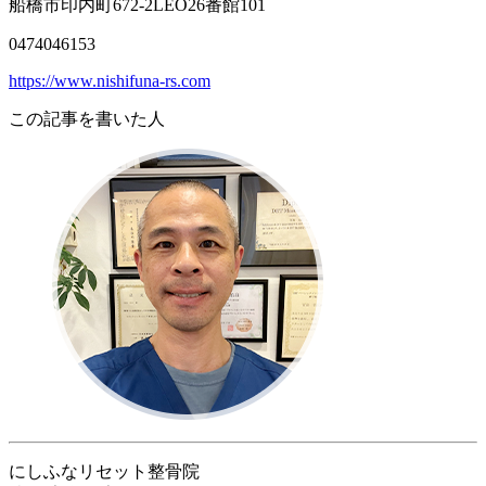
船橋市印内町672-2LEO26番館101
0474046153
https://www.nishifuna-rs.com
この記事を書いた人
にしふなリセット整骨院