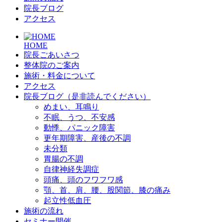
院長ブログ
アクセス
HOME
院長ごあいさつ
整体院のご案内
施術・料金について
アクセス
院長ブログ（是非読んでください）
めまい、耳鳴り
不眠、うつ、不安感
動悸、パニック障害
更年期障害、産後の不調
未分類
胃腸の不調
自律神経失調症
頭痛、頭のフワフワ感
顎、首、肩、腰、股関節、膝の痛み
起立性低血圧
施術の流れ
セミナー開催