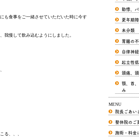
動悸、パ
にも食事をご一緒させていただいた時に今す
更年期障
未分類
が、我慢して飲み込むようにしました。
胃腸の不
自律神経
起立性低
、
頭痛、頭
顎、首、
み
MENU
院長ごあい
整体院のご
施術・料金
こる、、、