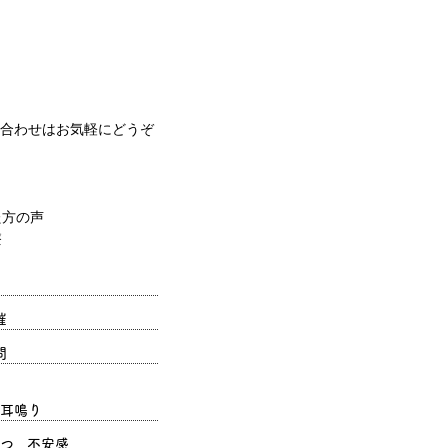
合わせはお気軽にどうぞ
催
問
耳鳴り
つ、不安感