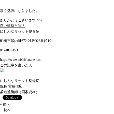
凄く勉強になりました。
ありがとうございます(^^)
良い姿勢とは？
にしふなリセット整骨院
船橋市印内町672-2LEO26番館101
0474046153
https://www.nishifuna-rs.com
この記事を書いた人
にしふなリセット整骨院
院長
宮島信広
柔道整復師（国家資格）
« 前へ
一覧へ