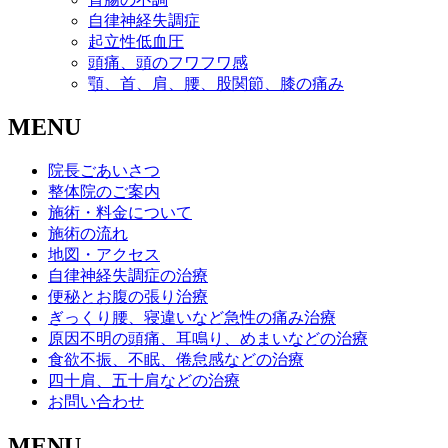
自律神経失調症
起立性低血圧
頭痛、頭のフワフワ感
顎、首、肩、腰、股関節、膝の痛み
MENU
院長ごあいさつ
整体院のご案内
施術・料金について
施術の流れ
地図・アクセス
自律神経失調症の治療
便秘とお腹の張り治療
ぎっくり腰、寝違いなど急性の痛み治療
原因不明の頭痛、耳鳴り、めまいなどの治療
食欲不振、不眠、倦怠感などの治療
四十肩、五十肩などの治療
お問い合わせ
MENU