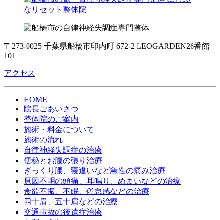
〒273-0025 千葉県船橋市印内町 672-2 LEOGARDEN26番館
101
アクセス
HOME
院長ごあいさつ
整体院のご案内
施術・料金について
施術の流れ
自律神経失調症の治療
便秘とお腹の張り治療
ぎっくり腰、寝違いなど急性の痛み治療
原因不明の頭痛、耳鳴り、めまいなどの治療
食欲不振、不眠、倦怠感などの治療
四十肩、五十肩などの治療
交通事故の後遺症治療