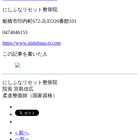
にしふなリセット整骨院
船橋市印内町672-2LEO26番館101
0474046153
https://www.nishifuna-rs.com
この記事を書いた人
にしふなリセット整骨院
院長
宮島信広
柔道整復師（国家資格）
« 前へ
一覧へ