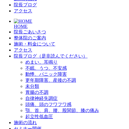
院長ブログ
アクセス
HOME
院長ごあいさつ
整体院のご案内
施術・料金について
アクセス
院長ブログ（是非読んでください）
めまい、耳鳴り
不眠、うつ、不安感
動悸、パニック障害
更年期障害、産後の不調
未分類
胃腸の不調
自律神経失調症
頭痛、頭のフワフワ感
顎、首、肩、腰、股関節、膝の痛み
起立性低血圧
施術の流れ
セミナー開催