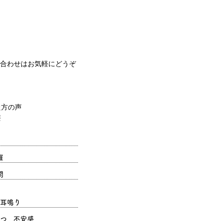
合わせはお気軽にどうぞ
催
問
耳鳴り
つ、不安感