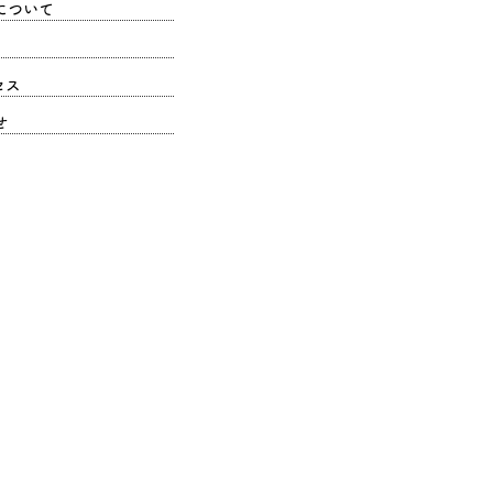
について
セス
せ