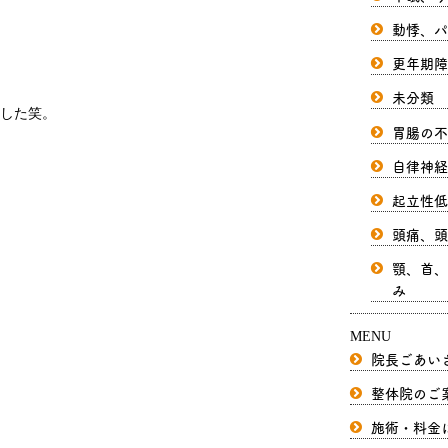
動悸、パ
更年期障
未分類
した笑。
胃腸の不
自律神経
起立性低
頭痛、頭
顎、首、
み
MENU
院長ごあい
整体院のご
施術・料金