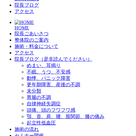
院長ブログ
アクセス
HOME
院長ごあいさつ
整体院のご案内
施術・料金について
アクセス
院長ブログ（是非読んでください）
めまい、耳鳴り
不眠、うつ、不安感
動悸、パニック障害
更年期障害、産後の不調
未分類
胃腸の不調
自律神経失調症
頭痛、頭のフワフワ感
顎、首、肩、腰、股関節、膝の痛み
起立性低血圧
施術の流れ
セミナー開催