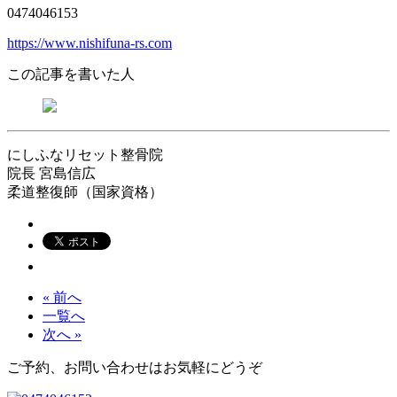
0474046153
https://www.nishifuna-rs.com
この記事を書いた人
にしふなリセット整骨院
院長
宮島信広
柔道整復師（国家資格）
« 前へ
一覧へ
次へ »
ご予約、お問い合わせはお気軽にどうぞ