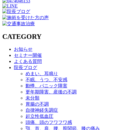
CATEGORY
お知らせ
セミナー開催
よくある質問
院長ブログ
めまい、耳鳴り
不眠、うつ、不安感
動悸、パニック障害
更年期障害、産後の不調
未分類
胃腸の不調
自律神経失調症
起立性低血圧
頭痛、頭のフワフワ感
顎、首、肩、腰、股関節、膝の痛み