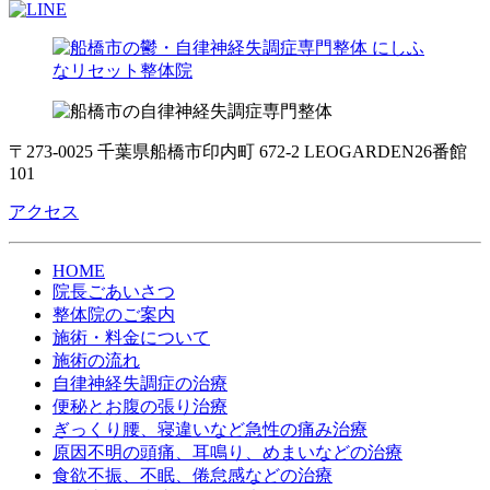
〒273-0025 千葉県船橋市印内町 672-2 LEOGARDEN26番館
101
アクセス
HOME
院長ごあいさつ
整体院のご案内
施術・料金について
施術の流れ
自律神経失調症の治療
便秘とお腹の張り治療
ぎっくり腰、寝違いなど急性の痛み治療
原因不明の頭痛、耳鳴り、めまいなどの治療
食欲不振、不眠、倦怠感などの治療