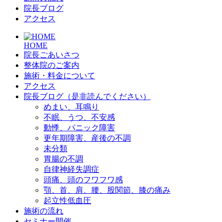
院長ブログ
アクセス
HOME
院長ごあいさつ
整体院のご案内
施術・料金について
アクセス
院長ブログ（是非読んでください）
めまい、耳鳴り
不眠、うつ、不安感
動悸、パニック障害
更年期障害、産後の不調
未分類
胃腸の不調
自律神経失調症
頭痛、頭のフワフワ感
顎、首、肩、腰、股関節、膝の痛み
起立性低血圧
施術の流れ
セミナー開催