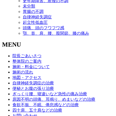
更年期障害、産後の不調
未分類
胃腸の不調
自律神経失調症
起立性低血圧
頭痛、頭のフワフワ感
顎、首、肩、腰、股関節、膝の痛み
MENU
院長ごあいさつ
整体院のご案内
施術・料金について
施術の流れ
地図・アクセス
自律神経失調症の治療
便秘とお腹の張り治療
ぎっくり腰、寝違いなど急性の痛み治療
原因不明の頭痛、耳鳴り、めまいなどの治療
食欲不振、不眠、倦怠感などの治療
四十肩、五十肩などの治療
お問い合わせ