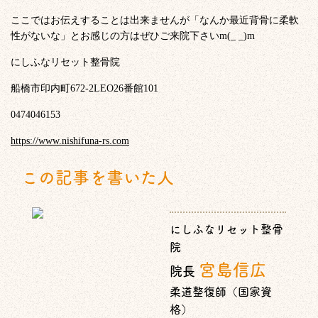
ここではお伝えすることは出来ませんが「なんか最近背骨に柔軟
性がないな」とお感じの方はぜひご来院下さいm(_ _)m
にしふなリセット整骨院
船橋市印内町672-2LEO26番館101
0474046153
https://www.nishifuna-rs.com
この記事を書いた人
にしふなリセット整骨
院
宮島信広
院長
柔道整復師（国家資
格）